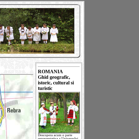
ROMANIA
Ghid geografic,
istoric, cultural si
turistic
Descopera acum o parte
reprezentativa a Universului