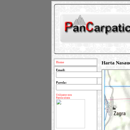
Harta Nasau
Home
Email:
Parola:
Utilizator nou
Parola uitata