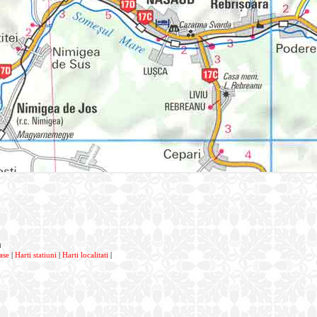
a
ase
|
Harti statiuni
|
Harti localitati
|