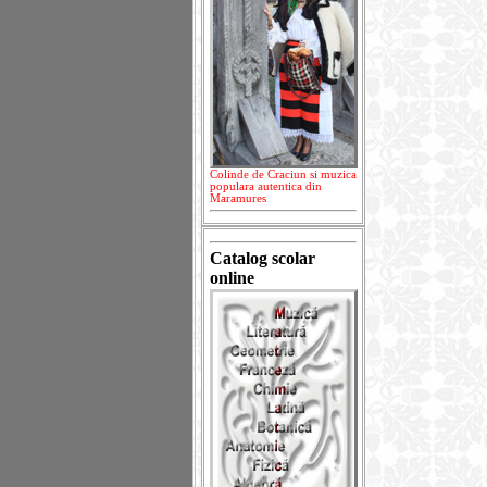
Colinde de Craciun si muzica
populara autentica din
Maramures
Catalog scolar
online