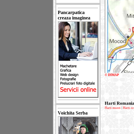
Pancarpatica
creaza imaginea
© DIMAP
Harti Romani
Harti munti
|
Harti or
Voichita Serba