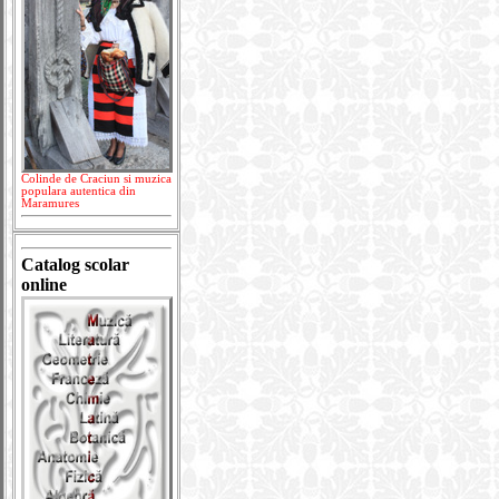
Colinde de Craciun si muzica
populara autentica din
Maramures
Catalog scolar
online