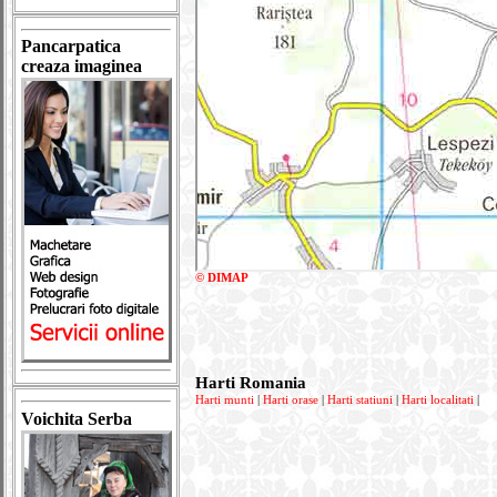
Pancarpatica
creaza imaginea
© DIMAP
Harti Romania
Harti munti
|
Harti orase
|
Harti statiuni
|
Harti localitati
|
Voichita Serba