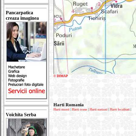
Pancarpatica
creaza imaginea
© DIMAP
Harti Romania
Harti munti
|
Harti orase
|
Harti statiuni
|
Harti localitati
|
Voichita Serba