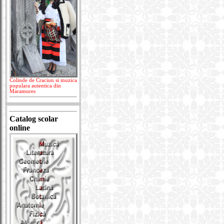
Colinde de Craciun si muzica
populara autentica din
Maramures
Catalog scolar
online