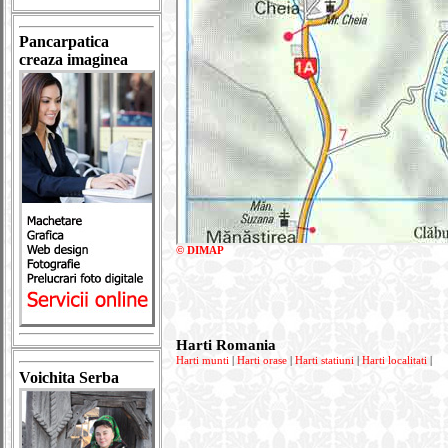
Pancarpatica
creaza imaginea
© DIMAP
Harti Romania
Harti munti
|
Harti orase
|
Harti statiuni
|
Harti localitati
|
Voichita Serba