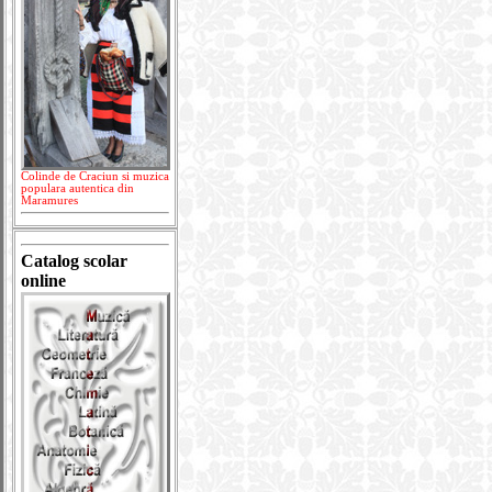
Colinde de Craciun si muzica
populara autentica din
Maramures
Catalog scolar
online