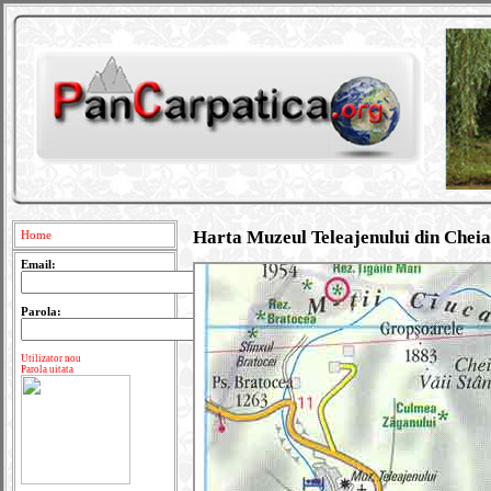
Harta Muzeul Teleajenului din Cheia
Home
Email:
Parola:
Utilizator nou
Parola uitata