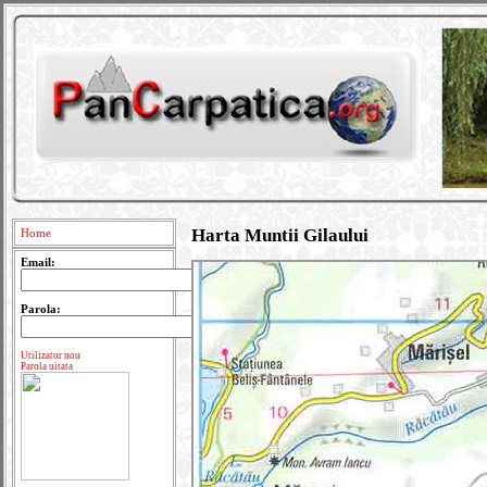
Harta Muntii Gilaului
Home
Email:
Parola:
Utilizator nou
Parola uitata