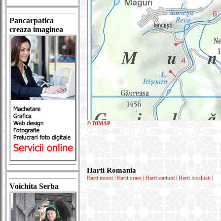
Pancarpatica
creaza imaginea
© DIMAP
Harti Romania
Harti munti
|
Harti orase
|
Harti statiuni
|
Harti localitati
|
Voichita Serba