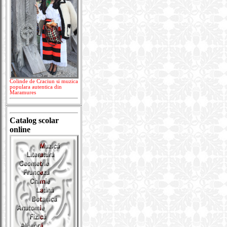
Colinde de Craciun si muzica
populara autentica din
Maramures
Catalog scolar
online