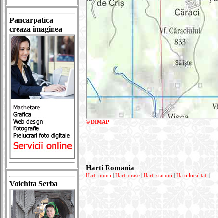
Pancarpatica
creaza imaginea
© DIMAP
Harti Romania
Harti munti
|
Harti orase
|
Harti statiuni
|
Harti localitati
|
Voichita Serba