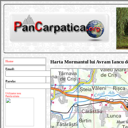
Harta Mormantul lui Avram Iancu de
Home
Email:
Parola:
Utilizator nou
Parola uitata