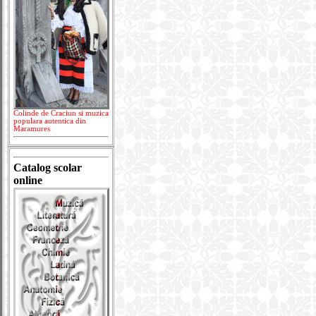
Colinde de Craciun si muzica
populara autentica din
Maramures
Catalog scolar
online