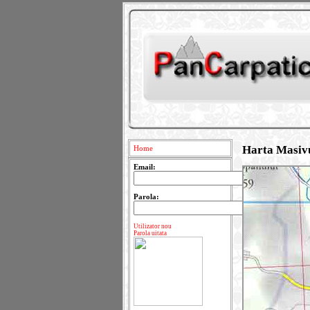
Harta Masivu
Home
Email:
Parola:
Utilizator nou
Parola uitata