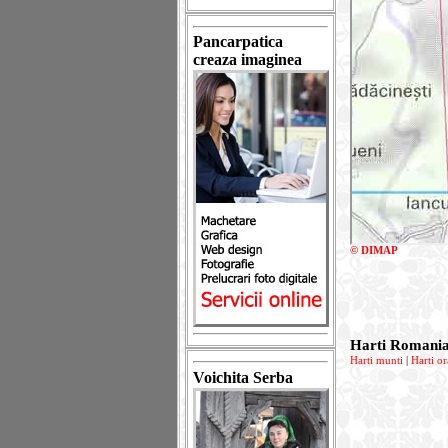
Pancarpatica
creaza imaginea
© DIMAP
Harti Romani
Harti munti
|
Harti or
Voichita Serba