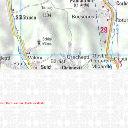
a
ase
|
Harti statiuni
|
Harti localitati
|