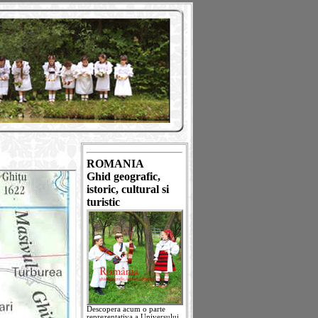
ROMANIA
Ghid geografic,
istoric, cultural si
turistic
Descopera acum o parte
reprezentativa a Universului