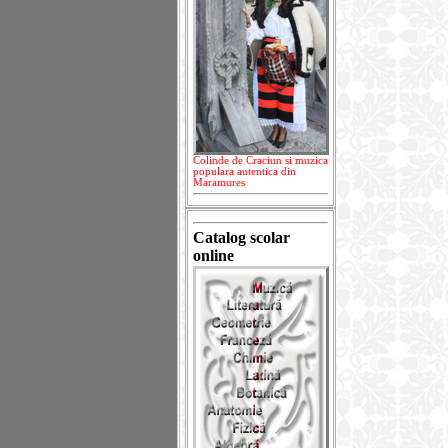
Colinde de Craciun si muzica
populara autentica din
Maramures
Catalog scolar
online