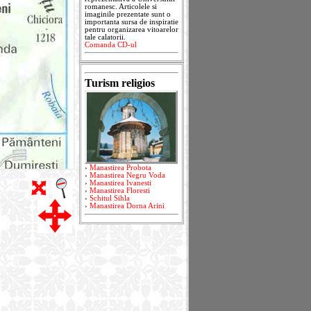
romanesc. Articolele si
imaginile prezentate sunt o
importanta sursa de inspiratie
pentru organizarea vitoarelor
tale calatorii.
Comanda CD-ul
Turism religios
›
Manastirea Probota
›
Manastirea Negru Voda
›
Manastirea Ivanesti
›
Manastirea Floresti
›
Schitul Sihla
›
Manastirea Dorna Arini