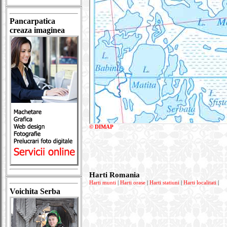
Pancarpatica
creaza imaginea
© DIMAP
Harti Romania
Harti munti
|
Harti orase
|
Harti statiuni
|
Harti localitati
|
Voichita Serba