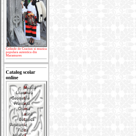
Colinde de Craciun si muzica
populara autentica din
Maramures
Catalog scolar
online