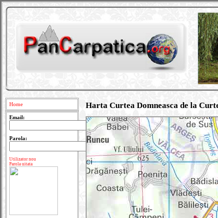
Harta Curtea Domneasca de la Curt
Home
Email:
Parola:
Utilizator nou
Parola uitata