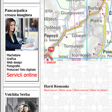
Pancarpatica
creaza imaginea
© DIMAP
Harti Romania
Harti munti
|
Harti orase
|
Harti statiuni
|
Harti localitati
|
Voichita Serba