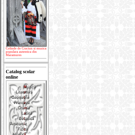
Colinde de Craciun si muzica
populara autentica din
Maramures
Catalog scolar
online