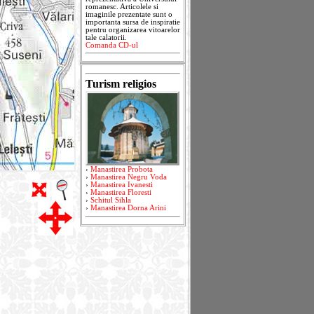
romanesc. Articolele si
imaginile prezentate sunt o
importanta sursa de inspiratie
pentru organizarea vitoarelor
tale calatorii.
Comanda CD-ul
Turism religios
›
Manastirea Probota
›
Manastirea Negru Voda
›
Manastirea Ivanesti
›
Manastirea Floresti
›
Schitul Sihla
›
Manastirea Dorna Arini