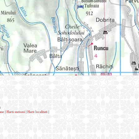
a
ase
|
Harti statiuni
|
Harti localitati
|