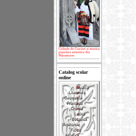
Colinde de Craciun si muzica
populara autentica din
Maramures
Catalog scolar
online