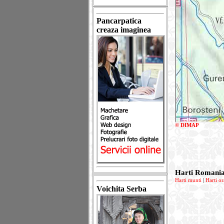
Pancarpatica
creaza imaginea
© DIMAP
Harti Romani
Harti munti
|
Harti or
Voichita Serba