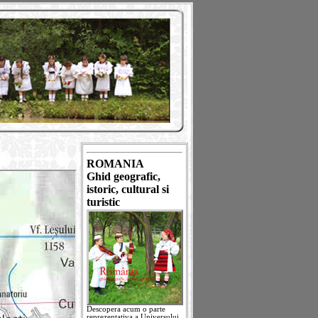
ROMANIA
Ghid geografic,
istoric, cultural si
turistic
Descopera acum o parte
reprezentativa a Universului