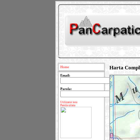
Harta Comple
Home
Email:
Parola:
Utilizator nou
Parola uitata