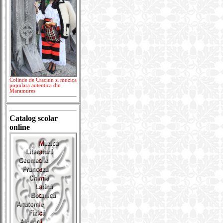
Colinde de Craciun si muzica
populara autentica din
Maramures
Catalog scolar
online