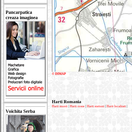
Pancarpatica
creaza imaginea
© DIMAP
Harti Romania
Harti munti
|
Harti orase
|
Harti statiuni
|
Harti localitati
|
Voichita Serba