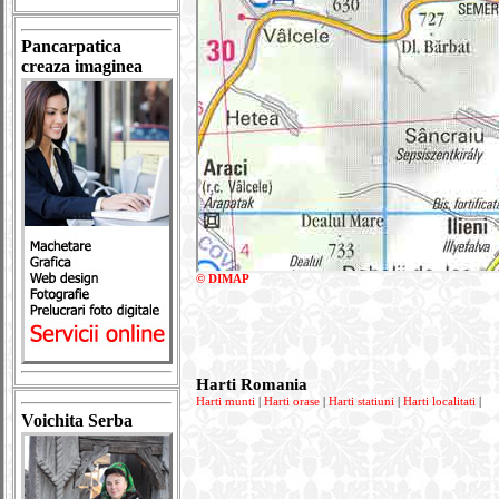
Pancarpatica
creaza imaginea
© DIMAP
Harti Romania
Harti munti
|
Harti orase
|
Harti statiuni
|
Harti localitati
|
Voichita Serba