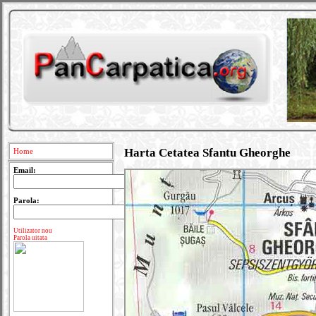
Harta Cetatea Sfantu Gheorghe
Home
Email:
Parola:
Utilizator nou
Parola uitata