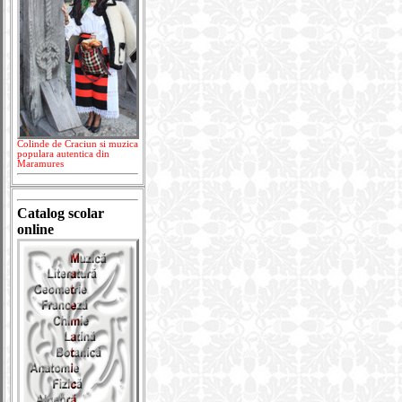
Colinde de Craciun si muzica
populara autentica din
Maramures
Catalog scolar
online