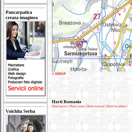
Pancarpatica
creaza imaginea
© DIMAP
Harti Romania
Harti munti
|
Harti orase
|
Harti statiuni
|
Harti localitati
|
Voichita Serba