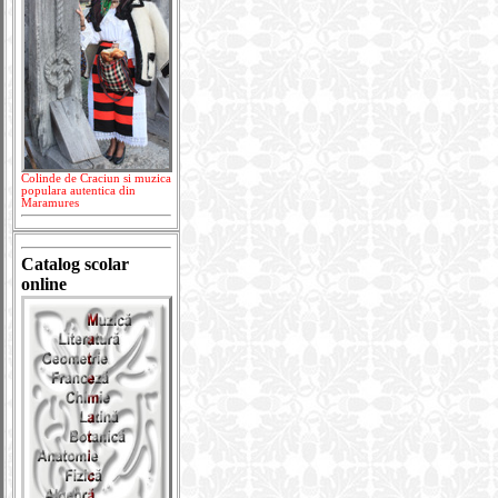
Colinde de Craciun si muzica
populara autentica din
Maramures
Catalog scolar
online