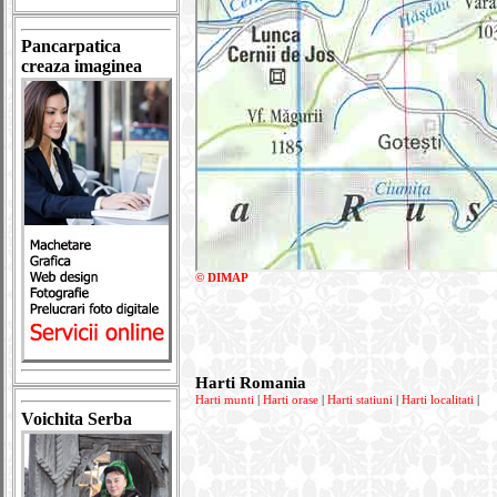
Pancarpatica
creaza imaginea
© DIMAP
Harti Romania
Harti munti
|
Harti orase
|
Harti statiuni
|
Harti localitati
|
Voichita Serba