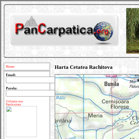
Harta Cetatea Rachitova
Home
Email:
Parola:
Utilizator nou
Parola uitata