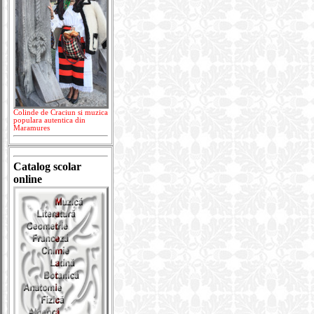
Colinde de Craciun si muzica
populara autentica din
Maramures
Catalog scolar
online