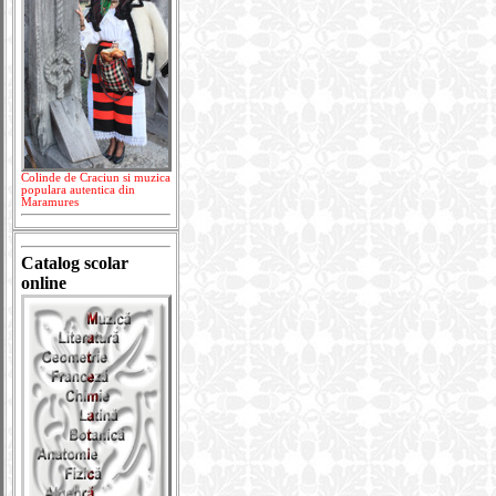
Colinde de Craciun si muzica
populara autentica din
Maramures
Catalog scolar
online