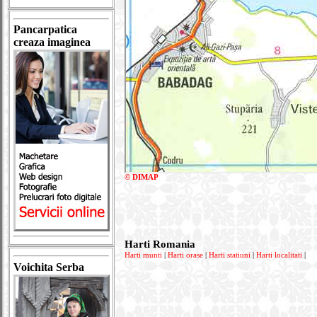
Pancarpatica
creaza imaginea
© DIMAP
Harti Romania
Harti munti
|
Harti orase
|
Harti statiuni
|
Harti localitati
|
Voichita Serba