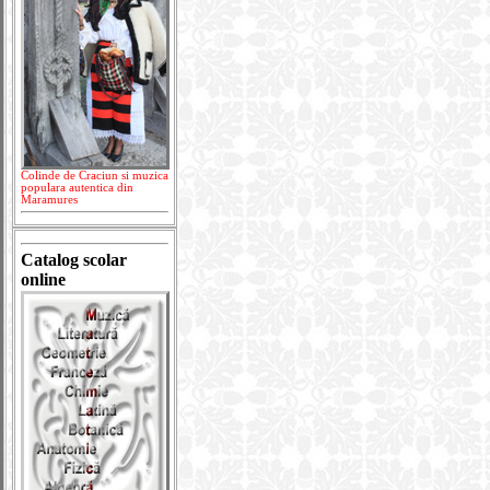
Colinde de Craciun si muzica
populara autentica din
Maramures
Catalog scolar
online