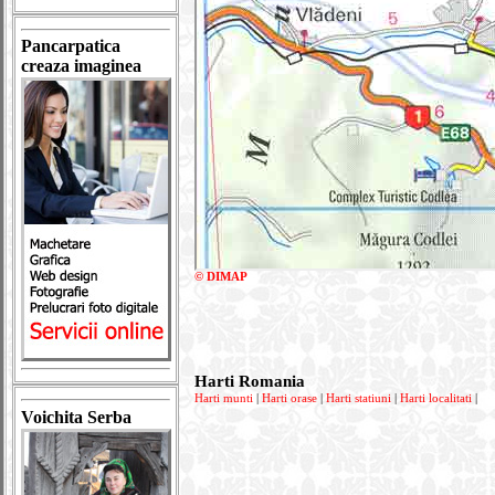
Pancarpatica
creaza imaginea
© DIMAP
Harti Romania
Harti munti
|
Harti orase
|
Harti statiuni
|
Harti localitati
|
Voichita Serba