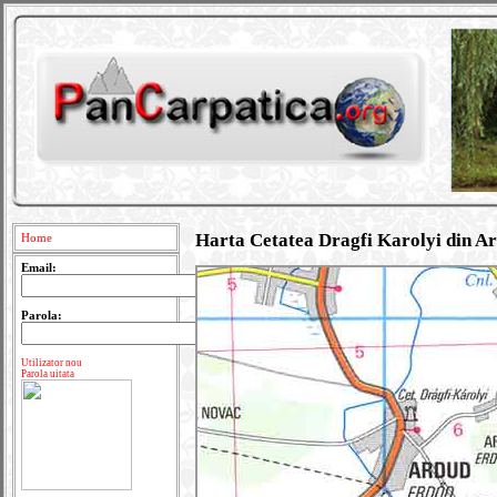
Harta Cetatea Dragfi Karolyi din A
Home
Email:
Parola:
Utilizator nou
Parola uitata