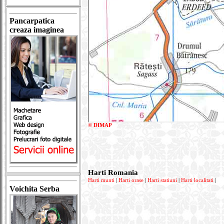
Pancarpatica
creaza imaginea
© DIMAP
Harti Romania
Harti munti
|
Harti orase
|
Harti statiuni
|
Harti localitati
|
Voichita Serba