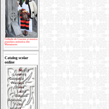
Colinde de Craciun si muzica
populara autentica din
Maramures
Catalog scolar
online