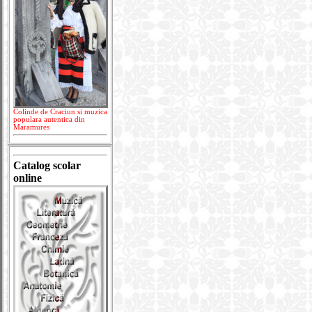
Colinde de Craciun si muzica
populara autentica din
Maramures
Catalog scolar
online