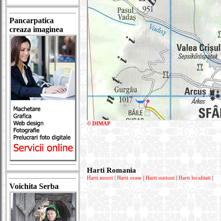
Pancarpatica
creaza imaginea
© DIMAP
Harti Romania
Harti munti
|
Harti orase
|
Harti statiuni
|
Harti localitati
|
Voichita Serba