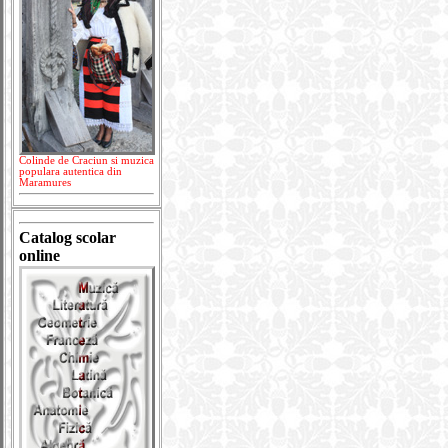
Colinde de Craciun si muzica
populara autentica din
Maramures
Catalog scolar
online