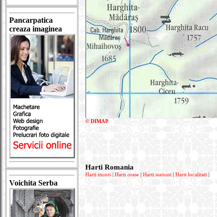
Pancarpatica
creaza imaginea
© DIMAP
Harti Romania
Harti munti
|
Harti orase
|
Harti statiuni
|
Harti localitati
|
Voichita Serba