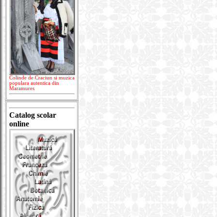
Colinde de Craciun si muzica
populara autentica din
Maramures
Catalog scolar
online