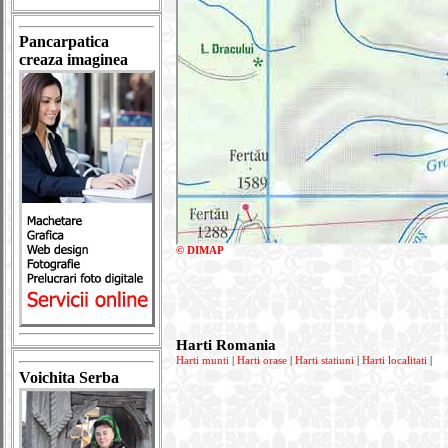
Pancarpatica
creaza imaginea
© DIMAP
Harti Romania
Harti munti
|
Harti orase
|
Harti statiuni
|
Harti localitati
|
Voichita Serba