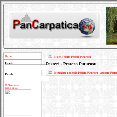
Home
Pesteri
|
Harta Pestera Puturosu
Pesteri - Pestera Puturosu
Email:
Prezentare generala Pestera Puturosu
|
Asezare Peste
Parola:
Utilizator nou
Parola uitata