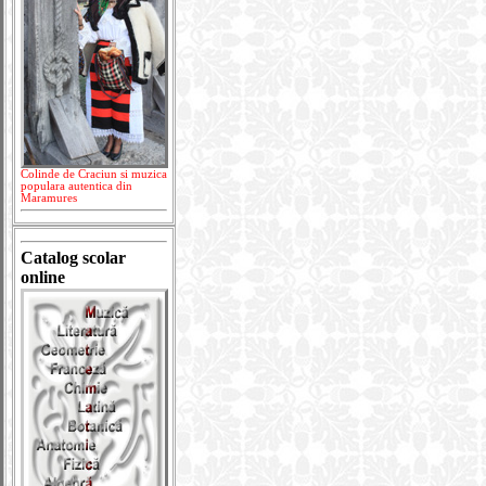
Colinde de Craciun si muzica
populara autentica din
Maramures
Catalog scolar
online