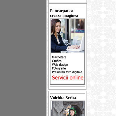
Pancarpatica
creaza imaginea
Voichita Serba