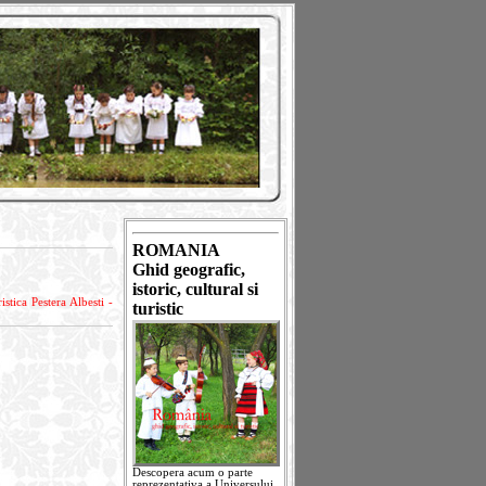
ROMANIA
Ghid geografic,
istoric, cultural si
istica Pestera Albesti -
turistic
Descopera acum o parte
reprezentativa a Universului