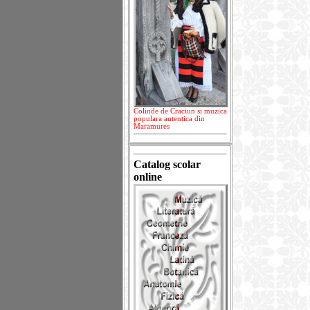
Colinde de Craciun si muzica
populara autentica din
Maramures
Catalog scolar
online