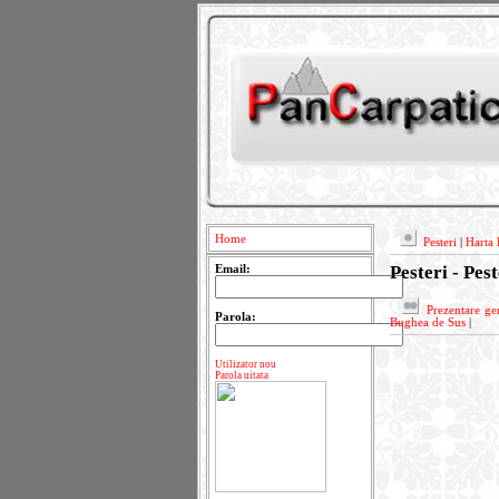
Home
Pesteri
|
Harta 
Pesteri - Pes
Email:
Prezentare ge
Parola:
Bughea de Sus
|
Utilizator nou
Parola uitata