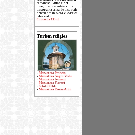
romanesc. Articolele si
imaginile prezentate sunt o
importanta sursa de inspiratie
pentru organizarea vitoarelor
tale calatorii.
Comanda CD-ul
Turism religios
›
Manastirea Probota
›
Manastirea Negru Voda
›
Manastirea Ivanesti
›
Manastirea Floresti
›
Schitul Sihla
›
Manastirea Dorna Arini