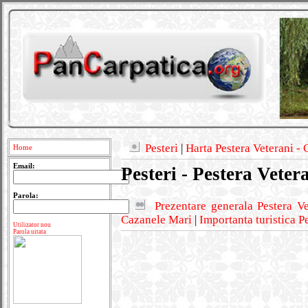
Pesteri
|
Harta Pestera Veterani -
Home
Email:
Pesteri - Pestera Veter
Parola:
Prezentare generala Pestera V
Cazanele Mari
|
Importanta turistica P
Utilizator nou
Parola uitata