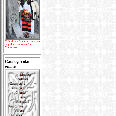
Colinde de Craciun si muzica
populara autentica din
Maramures
Catalog scolar
online