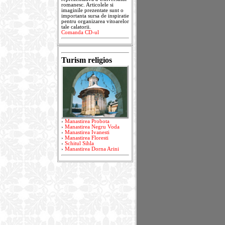
romanesc. Articolele si
imaginile prezentate sunt o
importanta sursa de inspiratie
pentru organizarea vitoarelor
tale calatorii.
Comanda CD-ul
Turism religios
›
Manastirea Probota
›
Manastirea Negru Voda
›
Manastirea Ivanesti
›
Manastirea Floresti
›
Schitul Sihla
›
Manastirea Dorna Arini