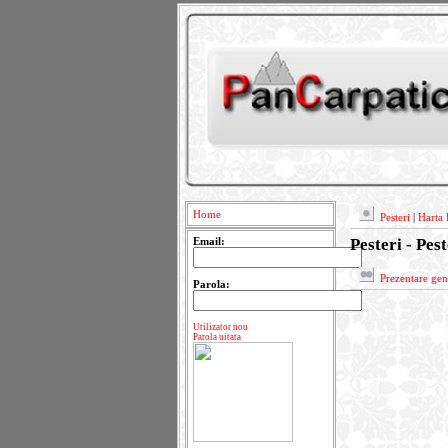
Home
Pesteri
|
Harta 
Pesteri - Pes
Email:
Prezentare gen
Parola:
Utilizator nou
Parola uitata