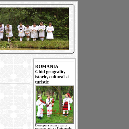
ROMANIA
Ghid geografic,
istoric, cultural si
turistic
Descopera acum o parte
reprezentativa a Universului