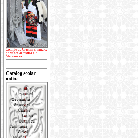
Colinde de Craciun si muzica
populara autentica din
Maramures
Catalog scolar
online