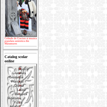
Colinde de Craciun si muzica
populara autentica din
Maramures
Catalog scolar
online