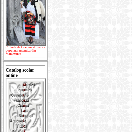
Colinde de Craciun si muzica
populara autentica din
Maramures
Catalog scolar
online