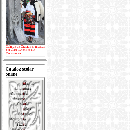
Colinde de Craciun si muzica
populara autentica din
Maramures
Catalog scolar
online