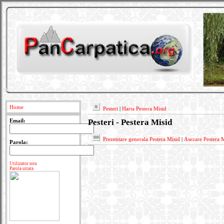
Home
Pesteri
|
Harta Pestera Misid
Pesteri - Pestera Misid
Email:
Prezentare generala Pestera Misid
|
Asezare Pestera 
Parola:
Utilizator nou
Parola uitata