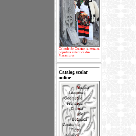
Colinde de Craciun si muzica
populara autentica din
Maramures
Catalog scolar
online