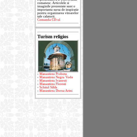
romanesc. Articolele si
imaginile prezentate sunt o
importanta sursa de inspiratie
pentru organizarea vitoarelor
tale calatorii.
Comanda CD-ul
Turism religios
›
Manastirea Probota
›
Manastirea Negru Voda
›
Manastirea Ivanesti
›
Manastirea Floresti
›
Schitul Sihla
›
Manastirea Dorna Arini