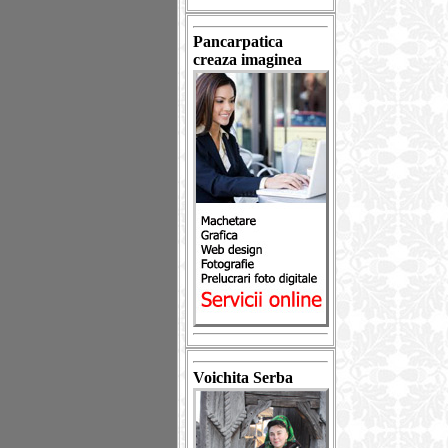
Pancarpatica
creaza imaginea
Voichita Serba