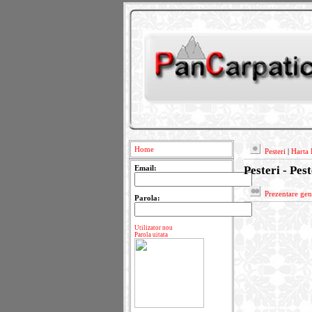
Home
Pesteri
|
Harta 
Pesteri - Pes
Email:
Prezentare gen
Parola:
Utilizator nou
Parola uitata