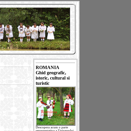
ROMANIA
Ghid geografic,
istoric, cultural si
turistic
Descopera acum o parte
reprezentativa a Universului