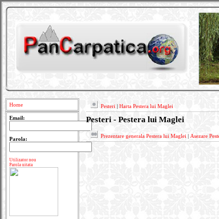
Home
Pesteri
|
Harta Pestera lui Maglei
Pesteri - Pestera lui Maglei
Email:
Prezentare generala Pestera lui Maglei
|
Asezare Pest
Parola:
Utilizator nou
Parola uitata