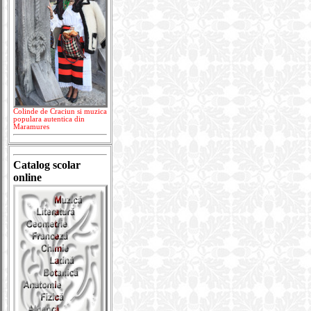
Colinde de Craciun si muzica
populara autentica din
Maramures
Catalog scolar
online