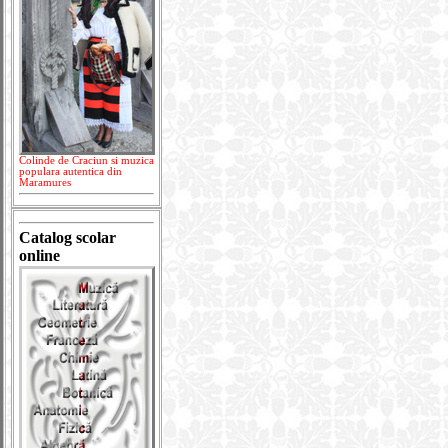
Colinde de Craciun si muzica
populara autentica din
Maramures
Catalog scolar
online