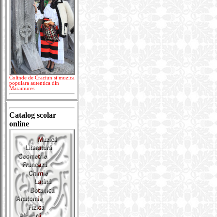
Colinde de Craciun si muzica
populara autentica din
Maramures
Catalog scolar
online