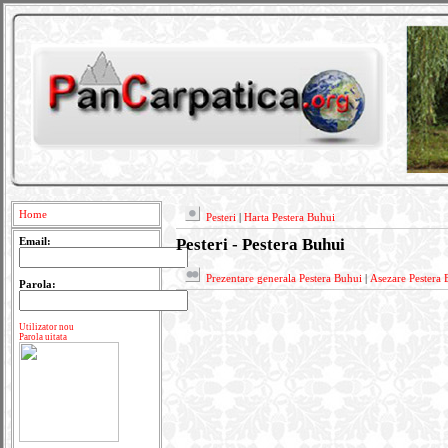
Home
Pesteri
|
Harta Pestera Buhui
Pesteri - Pestera Buhui
Email:
Prezentare generala Pestera Buhui
|
Asezare Pestera 
Parola:
Utilizator nou
Parola uitata