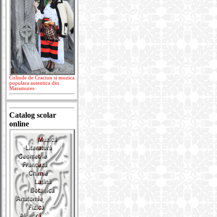
Colinde de Craciun si muzica
populara autentica din
Maramures
Catalog scolar
online