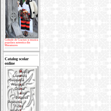
Colinde de Craciun si muzica
populara autentica din
Maramures
Catalog scolar
online