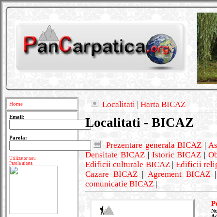
Localitati
|
Harta BICAZ
Home
Email:
Localitati - BICAZ
Parola:
Prezentare generala BICAZ
|
As
Densitate BICAZ
|
Istoric BICAZ
|
Ob
Utilizator nou
Edificii culturale BICAZ
|
Edificii re
Parola uitata
Cazare BICAZ
|
Agrement BICAZ
comunicatie BICAZ
|
P
Nu
Ad