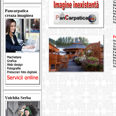
Te
Mo
Fa
Pancarpatica
Em
W
creaza imaginea
Pe
Vi
N
P
Nu
Ad
Te
Mo
F
Em
W
Pe
Vi
N
Voichita Serba