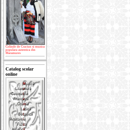
Colinde de Craciun si muzica
populara autentica din
Maramures
Catalog scolar
online