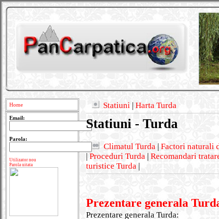
Statiuni
|
Harta Turda
Home
Email:
Statiuni - Turda
Parola:
Climatul Turda
|
Factori naturali
|
Proceduri Turda
|
Recomandari tratare
Utilizator nou
turistice Turda
|
Parola uitata
Prezentare generala Turd
Prezentare generala Turda: