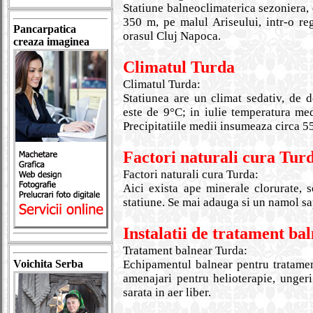
Statiune balneoclimaterica sezoniera, o
350 m, pe malul Ariseului, intr-o r
Pancarpatica
orasul Cluj Napoca.
creaza imaginea
Climatul Turda
Climatul Turda:
Statiunea are un climat sedativ, de 
este de 9°C; in iulie temperatura med
Precipitatiile medii insumeaza circa 
Factori naturali cura Tur
Factori naturali cura Turda:
Aici exista ape minerale clorurate, s
statiune. Se mai adauga si un namol sap
Instalatii de tratament ba
Tratament balnear Turda:
Voichita Serba
Echipamentul balnear pentru tratament
amenajari pentru helioterapie, unger
sarata in aer liber.