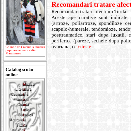
Recomandari tratare afec
Recomandari tratare afectiuni Turda:
Aceste ape curative sunt indicate i
(artroze, poliartroze, spondiloze cer
scapulo-humerale, tendomioze, tendope
posttraumatice, stari dupa luxatii, 
periferice (pareze, sechele dupa polio
ovariana, ce
citeste...
Colinde de Craciun si muzica
populara autentica din
Maramures
Catalog scolar
online