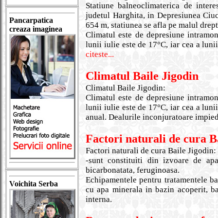
Statiune balneoclimaterica de intere
judetul Harghita, in Depresiunea Ciuc
Pancarpatica
654 m, statiunea se afla pe malul drept
creaza imaginea
Climatul este de depresiune intramo
lunii iulie este de 17°C, iar cea a lu
citeste...
Climatul Baile Jigodin
Climatul Baile Jigodin:
Climatul este de depresiune intramo
lunii iulie este de 17°C, iar cea a lu
anual. Dealurile inconjuratoare impied
Factori naturali de cura B
Factori naturali de cura Baile Jigodin:
-sunt constituiti din izvoare de ap
bicarbonatata, feruginoasa.
Echipamentele pentru tratamentele baln
Voichita Serba
cu apa minerala in bazin acoperit, b
interna.